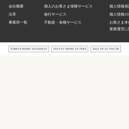
会社概要
個人のお客さま保険サービス
個人情報保
当社は、上記損害保険会社の代理店として保険契約締結の代
沿革
旅行サービス
個人情報の
理権を有しております。
事業所一覧
不動産・各種サービス
お客さま本
業務運営に
火災共済契約締結会社
SJNK15-80085 2015/06/15
2015.07 90040 15-784S
2021.05 21‐T00736